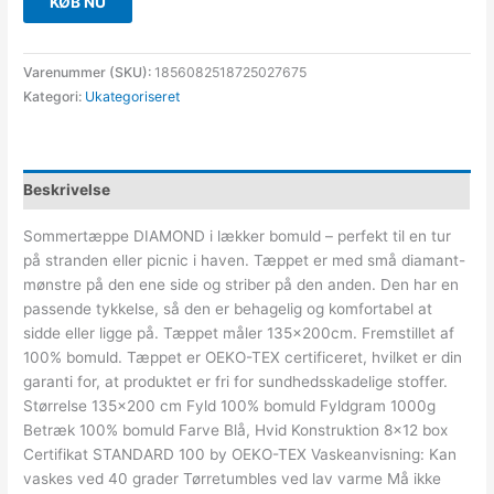
KØB NU
Varenummer (SKU):
1856082518725027675
Kategori:
Ukategoriseret
Beskrivelse
Sommertæppe DIAMOND i lækker bomuld – perfekt til en tur
på stranden eller picnic i haven. Tæppet er med små diamant-
mønstre på den ene side og striber på den anden. Den har en
passende tykkelse, så den er behagelig og komfortabel at
sidde eller ligge på. Tæppet måler 135x200cm. Fremstillet af
100% bomuld. Tæppet er OEKO-TEX certificeret, hvilket er din
garanti for, at produktet er fri for sundhedsskadelige stoffer.
Størrelse 135×200 cm Fyld 100% bomuld Fyldgram 1000g
Betræk 100% bomuld Farve Blå, Hvid Konstruktion 8×12 box
Certifikat STANDARD 100 by OEKO-TEX Vaskeanvisning: Kan
vaskes ved 40 grader Tørretumbles ved lav varme Må ikke