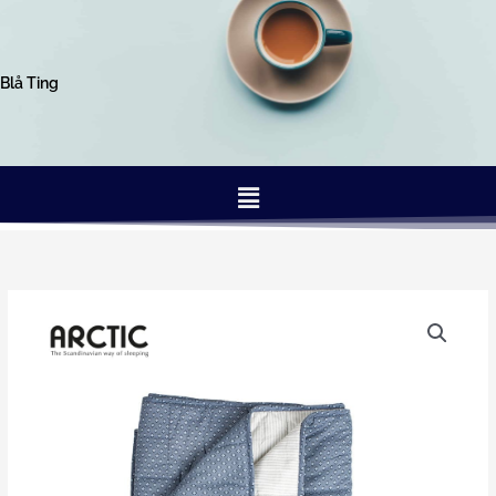
Gå
til
indholdet
Blå Ting
Menu