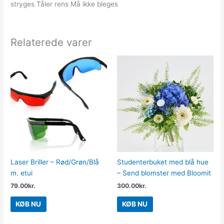
stryges Tåler rens Må ikke bleges
Relaterede varer
Laser Briller – Rød/Grøn/Blå
Studenterbuket med blå hue
m. etui
– Send blomster med Bloomit
79.00
kr.
300.00
kr.
KØB NU
KØB NU