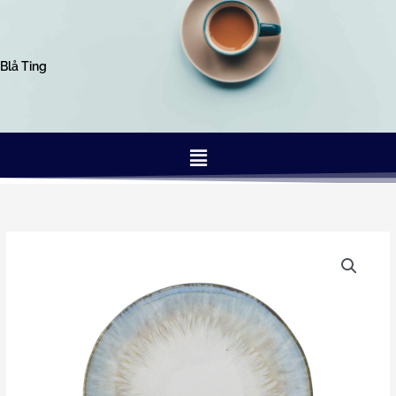
Gå
til
indholdet
Blå Ting
Menu