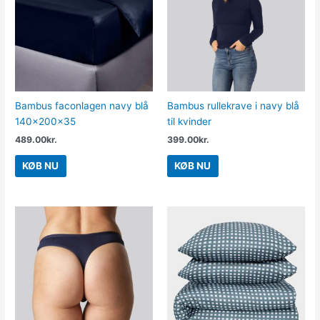
Bambus faconlagen navy blå
Bambus rullekrave i navy blå
140x200x35
til kvinder
489.00
kr.
399.00
kr.
KØB NU
KØB NU