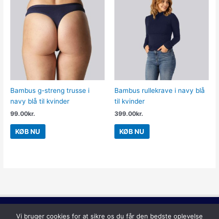
Bambus g-streng trusse i
Bambus rullekrave i navy blå
navy blå til kvinder
til kvinder
99.00
kr.
399.00
kr.
KØB NU
KØB NU
Lilla
Vi bruger cookies for at sikre os du får den bedste oplevelse