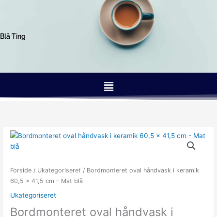
Gå
til
indholdet
Blå Ting
Menu
Forside
/
Ukategoriseret
/ Bordmonteret oval håndvask i keramik
60,5 x 41,5 cm – Mat blå
Ukategoriseret
Bordmonteret oval håndvask i