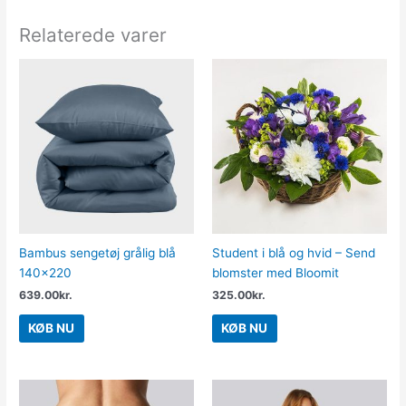
Relaterede varer
Bambus sengetøj grålig blå
Student i blå og hvid – Send
140×220
blomster med Bloomit
639.00
kr.
325.00
kr.
KØB NU
KØB NU