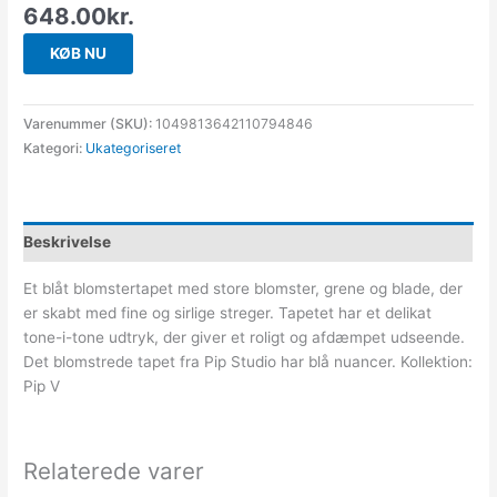
648.00
kr.
KØB NU
Varenummer (SKU):
1049813642110794846
Kategori:
Ukategoriseret
Beskrivelse
Et blåt blomstertapet med store blomster, grene og blade, der
er skabt med fine og sirlige streger. Tapetet har et delikat
tone-i-tone udtryk, der giver et roligt og afdæmpet udseende.
Det blomstrede tapet fra Pip Studio har blå nuancer. Kollektion:
Pip V
Relaterede varer