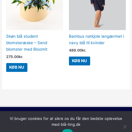
Skøn blå student
Bambus natkjole langærmet i
blomsteræske – Send
navy blå til kvinder
blomster med Bloomit
489.00
kr.
275.00
kr.
KØB NU
KØB NU
Lilla
Vi bruger cookies for at sikre os du får den bedste oplevelse
Copyright © 2026
Blå Ting
med blå-ting.dk