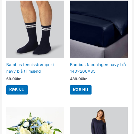
Bambus tennisstrømper i
Bambus faconlagen navy blå
navy blå til mænd
140x200x35
69.00
kr.
489.00
kr.
KØB NU
KØB NU