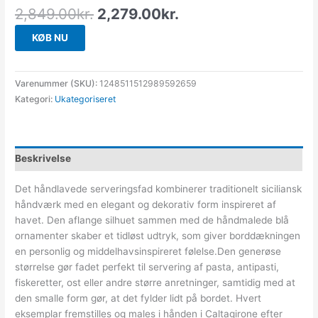
2,849.00
kr.
2,279.00
kr.
KØB NU
Varenummer (SKU):
1248511512989592659
Kategori:
Ukategoriseret
Beskrivelse
Det håndlavede serveringsfad kombinerer traditionelt siciliansk
håndværk med en elegant og dekorativ form inspireret af
havet. Den aflange silhuet sammen med de håndmalede blå
ornamenter skaber et tidløst udtryk, som giver borddækningen
en personlig og middelhavsinspireret følelse.Den generøse
størrelse gør fadet perfekt til servering af pasta, antipasti,
fiskeretter, ost eller andre større anretninger, samtidig med at
den smalle form gør, at det fylder lidt på bordet. Hvert
eksemplar fremstilles og males i hånden i Caltagirone efter