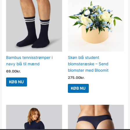
Bambus tennisstrømper i
Skøn blå student
navy blå til mænd
blomsteræske – Send
blomster med Bloomit
69.00
kr.
275.00
kr.
KØB NU
KØB NU