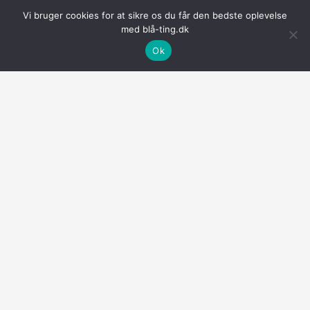
Vi bruger cookies for at sikre os du får den bedste oplevelse
med blå-ting.dk
Ok
Bambus rullekrave i navy blå
Bambus g-streng trusse i
til kvinder
navy blå til kvinder
399.00
kr.
99.00
kr.
KØB NU
KØB NU
Lilla
Copyright © 2026
Blå Ting