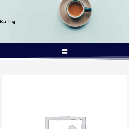
Gå
til
indholdet
Blå Ting
Menu