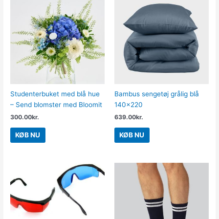
Studenterbuket med blå hue
Bambus sengetøj grålig blå
– Send blomster med Bloomit
140×220
300.00
kr.
639.00
kr.
KØB NU
KØB NU