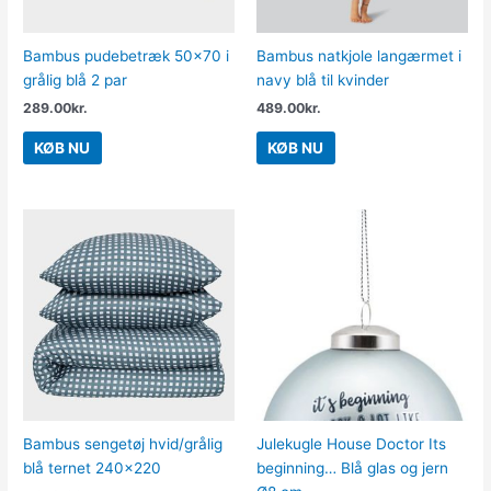
Bambus pudebetræk 50×70 i
Bambus natkjole langærmet i
grålig blå 2 par
navy blå til kvinder
289.00
kr.
489.00
kr.
KØB NU
KØB NU
Bambus sengetøj hvid/grålig
Julekugle House Doctor Its
blå ternet 240×220
beginning… Blå glas og jern