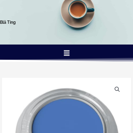
Gå
til
indholdet
Blå Ting
Menu