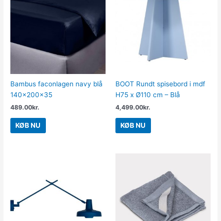
Bambus faconlagen navy blå
BOOT Rundt spisebord i mdf
140x200x35
H75 x Ø110 cm – Blå
489.00
kr.
4,499.00
kr.
KØB NU
KØB NU