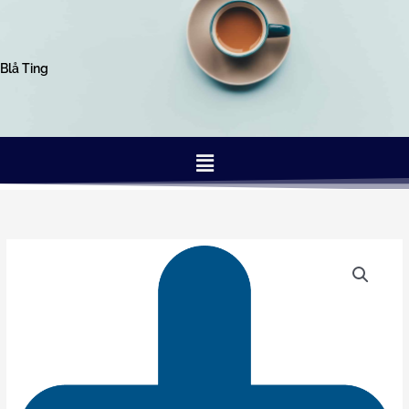
Gå
til
indholdet
Blå Ting
Menu