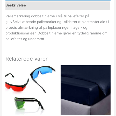
Beskrivelse
Pallemarkering dobbelt hjørne i blå til pallefelter på
gulvSelvklæbende pallemarkering i slidstærkt plastmateriale til
præcis afmærkning af palleplaceringer i lager- og
produktionsmiljøer. Dobbelt hjørne giver en tydelig ramme om
pallefeltet og understøt
Relaterede varer