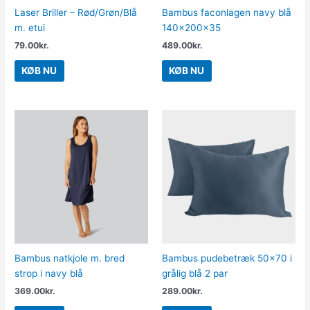
Laser Briller – Rød/Grøn/Blå
Bambus faconlagen navy blå
m. etui
140x200x35
79.00
kr.
489.00
kr.
KØB NU
KØB NU
Bambus natkjole m. bred
Bambus pudebetræk 50×70 i
strop i navy blå
grålig blå 2 par
369.00
kr.
289.00
kr.