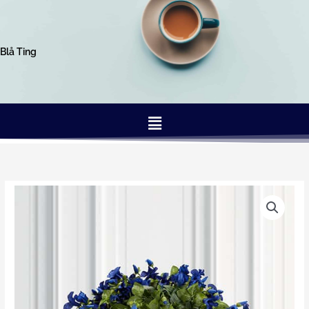
Gå
til
indholdet
Blå Ting
Menu