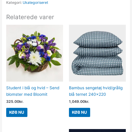
Kategori:
Ukategoriseret
Relaterede varer
Student i blå og hvid – Send
Bambus sengetøj hvid/grålig
blomster med Bloomit
blå ternet 240×220
325.00
kr.
1,049.00
kr.
KØB NU
KØB NU