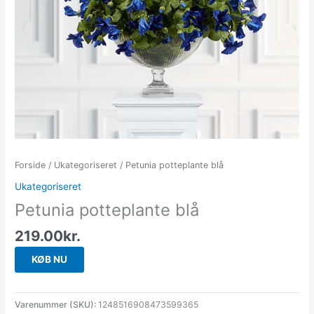
Forside
/
Ukategoriseret
/ Petunia potteplante blå
Ukategoriseret
Petunia potteplante blå
219.00
kr.
KØB NU
Varenummer (SKU):
1248516908473599365