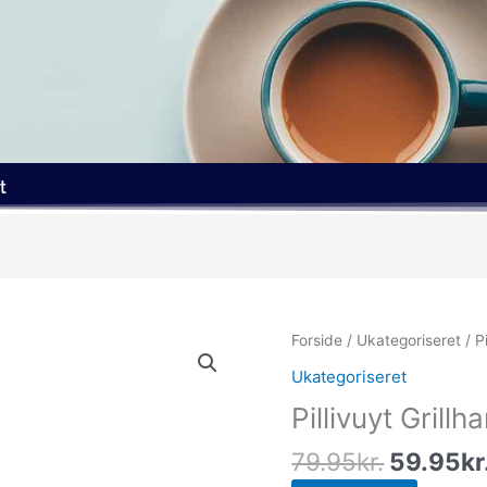
t
Den
Forside
/
Ukategoriseret
/ P
oprindel
Ukategoriseret
pris
Pillivuyt Grill
var:
79.95kr.
79.95
kr.
59.95
kr