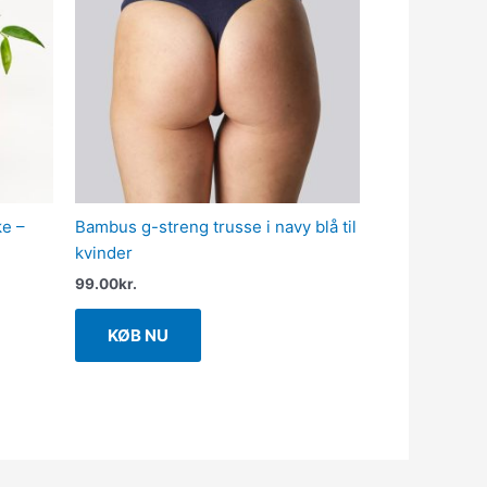
ke –
Bambus g-streng trusse i navy blå til
kvinder
99.00
kr.
KØB NU