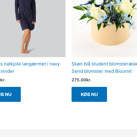
 natkjole langærmet i navy
Skøn blå student blomsteræs
 kvinder
Send blomster med Bloomit
0
kr.
275.00
kr.
ØB NU
KØB NU