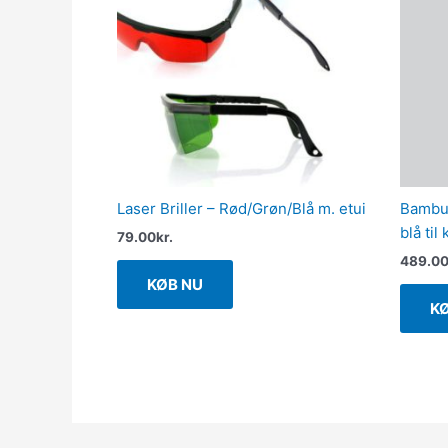
Laser Briller – Rød/Grøn/Blå m. etui
Bambus
blå til
79.00
kr.
489.0
KØB NU
K