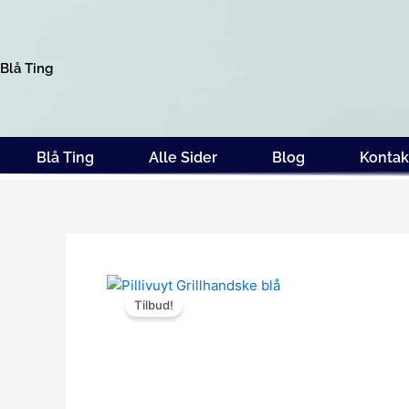
Gå
til
indholdet
Blå Ting
Blå Ting
Alle Sider
Blog
Kontak
Tilbud!