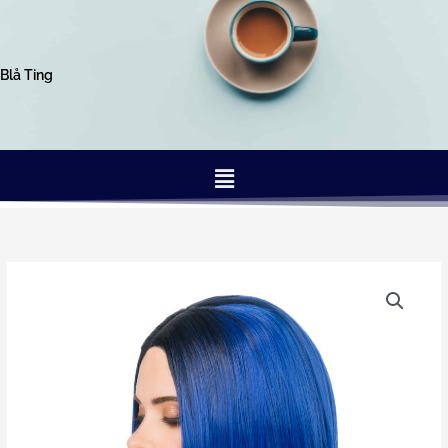
Gå
til
indholdet
Blå Ting
Menu