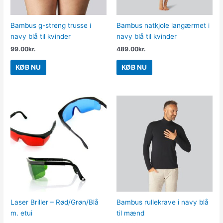
Bambus g-streng trusse i
Bambus natkjole langærmet i
navy blå til kvinder
navy blå til kvinder
99.00
kr.
489.00
kr.
KØB NU
KØB NU
Laser Briller – Rød/Grøn/Blå
Bambus rullekrave i navy blå
m. etui
til mænd