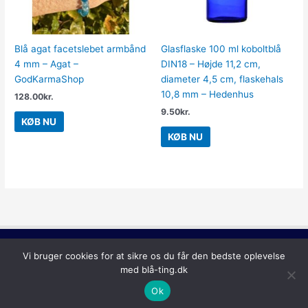
Blå agat facetslebet armbånd
Glasflaske 100 ml koboltblå
4 mm – Agat –
DIN18 – Højde 11,2 cm,
GodKarmaShop
diameter 4,5 cm, flaskehals
10,8 mm – Hedenhus
128.00
kr.
9.50
kr.
KØB NU
KØB NU
Lilla
Vi bruger cookies for at sikre os du får den bedste oplevelse
Copyright © 2026
Blå Ting
med blå-ting.dk
Ok