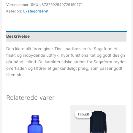
Varenummer (SKU):
8737592549726150771
Kategori:
Ukategoriseret
Beskrivelse
Den klare blå farve giver Tina-madkassen fra Sagaform et
friskt og indbydende udtryk, hvor funktionalitet og godt design
går hånd i hånd. De karakteristiske striber fra Sagaform pryder
overfladen og tilfører et genkendeligt præg, som passer godt
til en ak
Relaterede varer
Den
Den
oprindelige
aktuelle
Tilbud!
Tilbud!
pris
pris
var:
er:
599.00kr..
569.00kr..