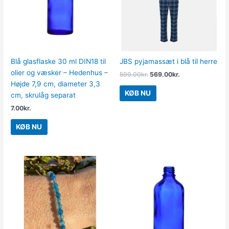
Blå glasflaske 30 ml DIN18 til
JBS pyjamassæt i blå til herre
olier og væsker – Hedenhus –
599.00
kr.
569.00
kr.
Højde 7,9 cm, diameter 3,3
KØB NU
cm, skrulåg separat
7.00
kr.
KØB NU