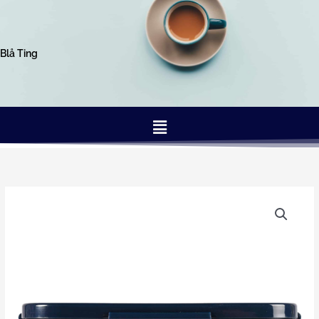
Gå
til
indholdet
Blå Ting
Menu