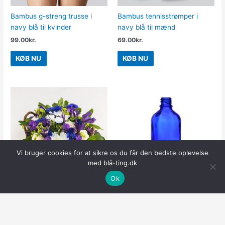
Bambus g-streng trusse i
Bambus tennisstrømper i
navy blå til kvinder
navy blå til mænd
99.00
kr.
69.00
kr.
KØB NU
KØB NU
Vi bruger cookies for at sikre os du får den bedste oplevelse
med blå-ting.dk
Ok
Student i blå og hvid – Send
Glasflaske 100 ml koboltblå
blomster med Bloomit
DIN18 – Højde 11,2 cm,
diameter 4,5 cm, flaskehals
325.00
kr.