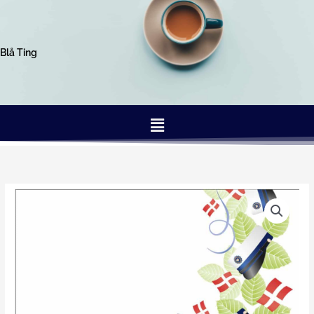
Gå
til
indholdet
Blå Ting
Menu