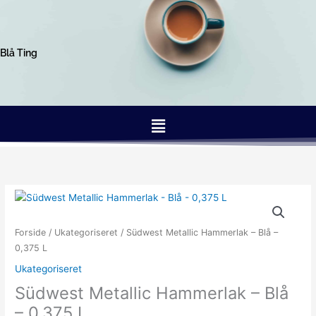
Gå
til
indholdet
Blå Ting
Menu
Forside
/
Ukategoriseret
/ Südwest Metallic Hammerlak – Blå –
0,375 L
Ukategoriseret
Südwest Metallic Hammerlak – Blå
– 0,375 L