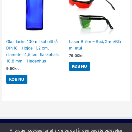
Glasflaske 100 ml koboltblå
Laser Briller – Rød/Grøn/Blå
DIN18 – Højde 11,2 cm,
m. etui
diameter 4,5 cm, flaskehals
79.00
kr.
10,8 mm – Hedenhus
KØB NU
9.50
kr.
KØB NU
Lilla
Vi bruger cookies for at sikre os du får den bedste oplevelse