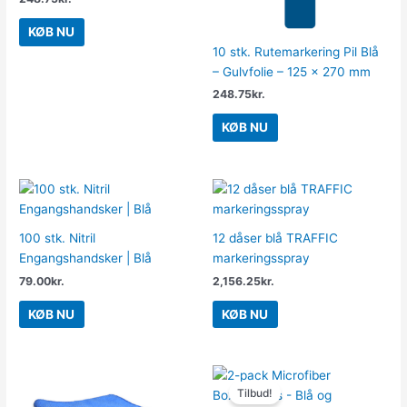
KØB NU
10 stk. Rutemarkering Pil Blå
– Gulvfolie – 125 x 270 mm
248.75
kr.
KØB NU
100 stk. Nitril
12 dåser blå TRAFFIC
Engangshandsker | Blå
markeringsspray
79.00
kr.
2,156.25
kr.
KØB NU
KØB NU
Den
Den
oprindelige
aktuelle
Tilbud!
pris
pris