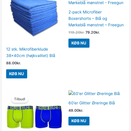
var:
er:
119.20kr..
79.20kr..
2-pack Microfiber
Boxershorts – Blå og
Mørkeblå mønstret – Freegun
119.20
kr.
79.20
kr.
KØB NU
12 stk. Mikrofiberklude
38x40cm (højkvalitet) Blå
88.00
kr.
KØB NU
Den
Den
oprindelige
aktuelle
Tilbud!
pris
pris
60’er Glitter Øreringe Blå
var:
er:
49.00
kr.
95.20kr..
79.20kr..
KØB NU