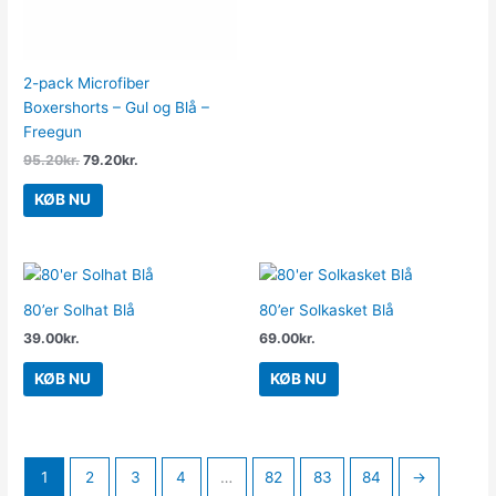
2-pack Microfiber
Boxershorts – Gul og Blå –
Freegun
95.20
kr.
79.20
kr.
KØB NU
80’er Solhat Blå
80’er Solkasket Blå
39.00
kr.
69.00
kr.
KØB NU
KØB NU
1
2
3
4
…
82
83
84
→