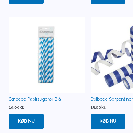
Stribede Papirsugerør Blå
Stribede Serpentine
19.00
kr.
15.00
kr.
KØB NU
KØB NU