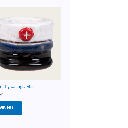
nt Lysestage Blå
kr.
ØB NU