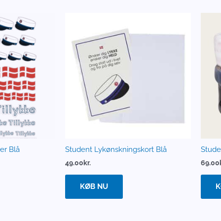
er Blå
Student Lykønskningskort Blå
Stude
49.00
kr.
69.00
KØB NU
K