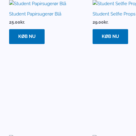
Student Papirsugerør Blå
Student Selfie Props
25.00
kr.
29.00
kr.
KØB NU
KØB NU