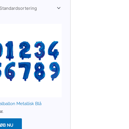
alballon Metallisk Blå
kr.
ØB NU