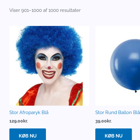
Viser 901–1000 af 1000 resultater
Stor Afroparyk Blå
Stor Rund Ballon Blå
129.00
kr.
39.00
kr.
KØB NU
KØB NU