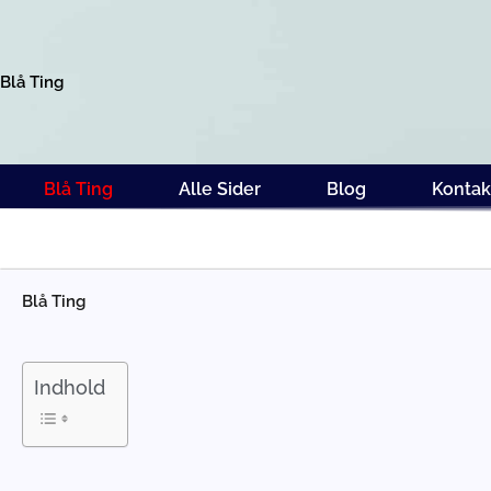
Gå
til
indholdet
Blå Ting
Blå Ting
Alle Sider
Blog
Kontak
Blå Ting
Indhold