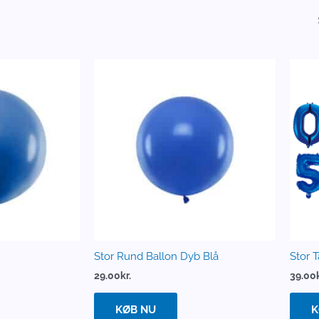
Stor Rund Ballon Dyb Blå
Stor T
29.00
kr.
39.00
KØB NU
K