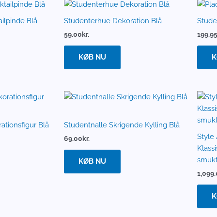
ilpinde Blå
Studenterhue Dekoration Blå
Stude
59.00
kr.
199.9
KØB NU
K
ationsfigur Blå
Studentnalle Skrigende Kylling Blå
Style 
69.00
kr.
Klassi
smukt
KØB NU
1,099
K