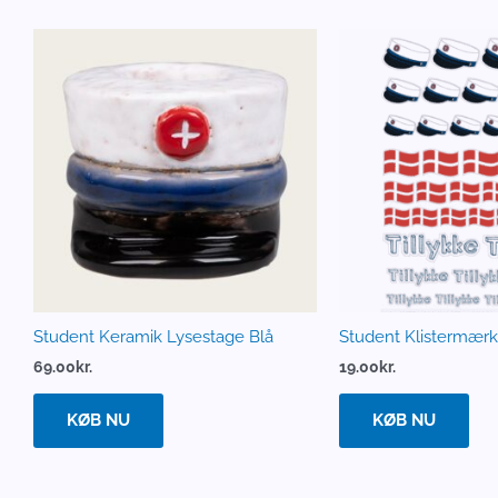
Student Keramik Lysestage Blå
Student Klistermærk
69.00
kr.
19.00
kr.
KØB NU
KØB NU