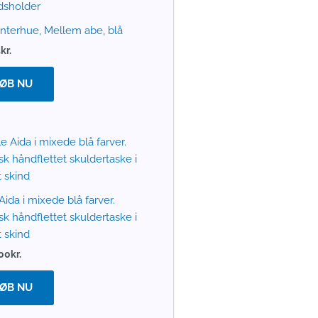
nterhue, Mellem abe, blå
5
kr.
ØB NU
Aida i mixede blå farver.
sk håndflettet skuldertaske i
 skind
.00
kr.
ØB NU