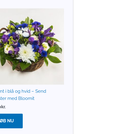
nt i blå og hvid – Send
ter med Bloomit
0
kr.
ØB NU