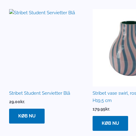
Stribet Student Servietter Blå
Stribet vase swirl, r
H19,5 cm
29.00
kr.
179.95
kr.
KØB NU
KØB NU