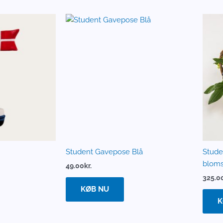
Student Gavepose Blå
Stude
bloms
49.00
kr.
325.0
KØB NU
K