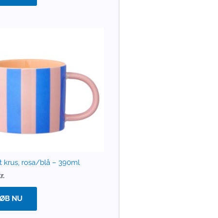
t krus, rosa/blå – 390ml
r.
ØB NU