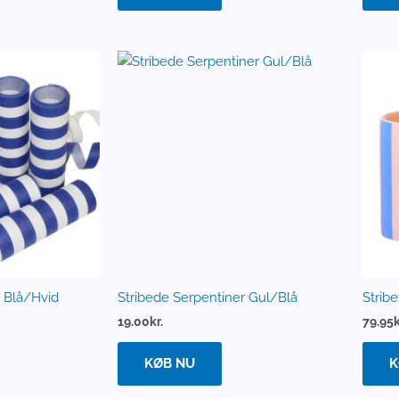
r Blå/Hvid
Stribede Serpentiner Gul/Blå
Stribe
19.00
kr.
79.95
k
KØB NU
K