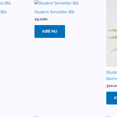
 Blå
Student Servietter Blå
29.00
kr.
KØB NU
Stude
bloms
300.0
K