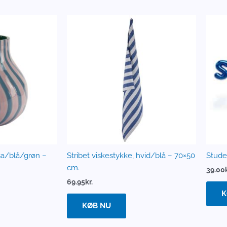
osa/blå/grøn –
Stribet viskestykke, hvid/blå – 70×50
Stude
cm.
39.00
69.95
kr.
K
KØB NU