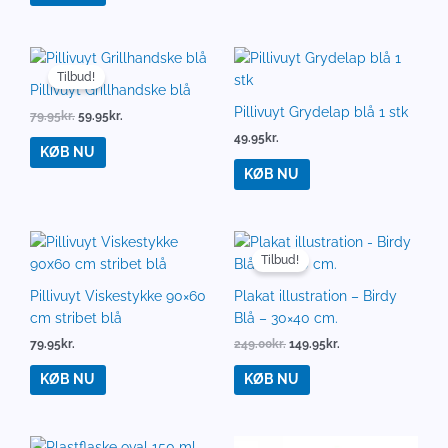
Den
Den
oprindelige
aktuelle
Tilbud!
pris
pris
Pillivuyt Grillhandske blå
var:
er:
Pillivuyt Grydelap blå 1 stk
79.95
kr.
59.95
kr.
79.95kr..
59.95kr..
49.95
kr.
KØB NU
KØB NU
Den
Den
oprindelige
aktuelle
Tilbud!
pris
pris
var:
er:
Pillivuyt Viskestykke 90×60
Plakat illustration – Birdy
249.00kr..
149.95kr..
cm stribet blå
Blå – 30×40 cm.
79.95
kr.
249.00
kr.
149.95
kr.
KØB NU
KØB NU