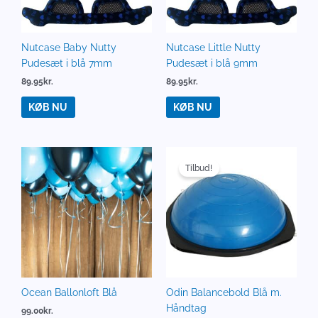
Nutcase Baby Nutty
Nutcase Little Nutty
Pudesæt i blå 7mm
Pudesæt i blå 9mm
89.95
kr.
89.95
kr.
KØB NU
KØB NU
Den
Den
oprindelige
aktuelle
Tilbud!
pris
pris
var:
er:
1,199.00kr..
548.00kr..
Ocean Ballonloft Blå
Odin Balancebold Blå m.
Håndtag
99.00
kr.