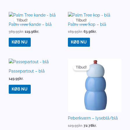
Den
Den
Den
Den
oprindelige
aktuelle
oprindelige
aktuelle
Tilbud!
Tilbud!
pris
pris
pris
pris
Palm Tree kande – blå
Palm Tree kop – blå
var:
er:
var:
er:
369.95
kr.
119.96
kr.
169.95
kr.
63.96
kr.
369.95kr..
119.96kr..
169.95kr..
63.96kr..
KØB NU
KØB NU
Den
Den
oprindelige
aktuelle
Tilbud!
pris
pris
Passepartout – blå
var:
er:
149.95
kr.
129.95kr..
72.78kr..
KØB NU
Peberkværn – lyseblå/blå
129.95
kr.
72.78
kr.