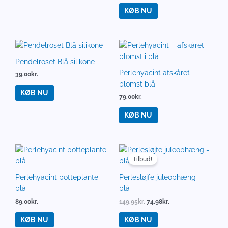
KØB NU
Pendelroset Blå silikone
Perlehyacint afskåret
39.00
kr.
blomst blå
KØB NU
79.00
kr.
KØB NU
Den
Den
oprindelige
aktuelle
Tilbud!
pris
pris
var:
er:
Perlehyacint potteplante
Perlesløjfe juleophæng –
149.95kr..
74.98kr..
blå
blå
89.00
kr.
149.95
kr.
74.98
kr.
KØB NU
KØB NU