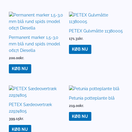
PETEX Gulvmåtte 11380005
Permanent marker 1,5-3,0
171.31
kr.
mm blå rund spids (model
KØB NU
0617) Diesella
200.00
kr.
KØB NU
Petunia potteplante blå
PETEX Sædeovertræk
219.00
kr.
22974805
KØB NU
399.15
kr.
KØB NU