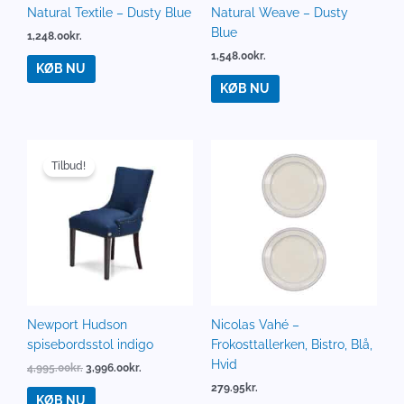
Natural Textile – Dusty Blue
Natural Weave – Dusty
Blue
1,248.00
kr.
1,548.00
kr.
KØB NU
KØB NU
Den
Den
oprindelige
aktuelle
Tilbud!
pris
pris
var:
er:
4,995.00kr..
3,996.00kr..
Newport Hudson
Nicolas Vahé –
spisebordsstol indigo
Frokosttallerken, Bistro, Blå,
Hvid
4,995.00
kr.
3,996.00
kr.
279.95
kr.
KØB NU