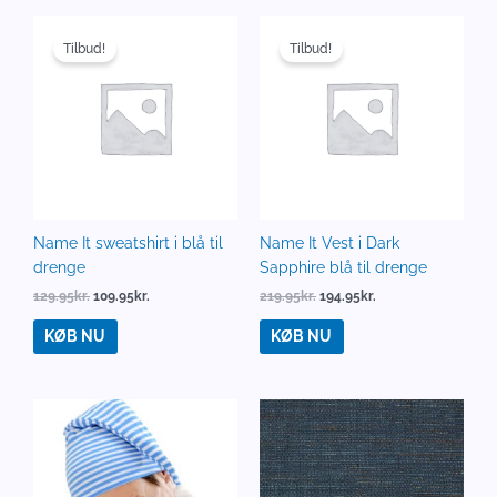
Den
Den
Den
Den
oprindelige
aktuelle
oprindelige
aktuelle
Tilbud!
Tilbud!
pris
pris
pris
pris
var:
er:
var:
er:
129.95kr..
109.95kr..
219.95kr..
194.95kr..
Name It sweatshirt i blå til
Name It Vest i Dark
drenge
Sapphire blå til drenge
129.95
kr.
109.95
kr.
219.95
kr.
194.95
kr.
KØB NU
KØB NU