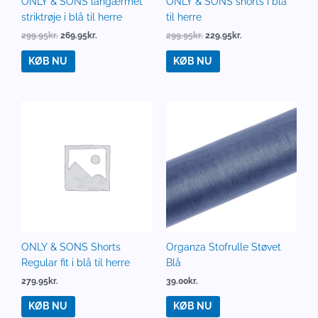
ONLY & SONS langærmet
ONLY & SONS shorts i blå
striktrøje i blå til herre
til herre
299.95
kr.
269.95
kr.
299.95
kr.
229.95
kr.
KØB NU
KØB NU
ONLY & SONS Shorts
Organza Stofrulle Støvet
Regular fit i blå til herre
Blå
279.95
kr.
39.00
kr.
KØB NU
KØB NU