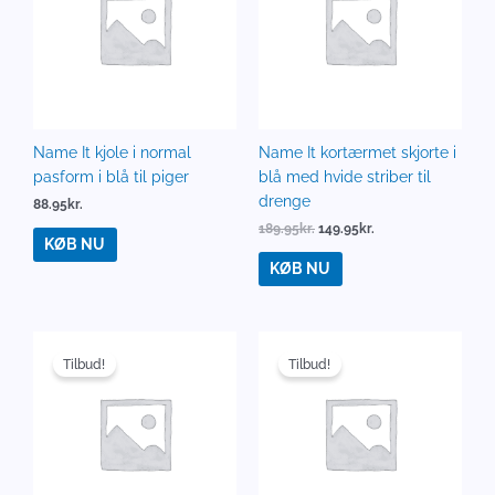
189.95kr..
149.95kr..
Name It kjole i normal
Name It kortærmet skjorte i
pasform i blå til piger
blå med hvide striber til
drenge
88.95
kr.
189.95
kr.
149.95
kr.
KØB NU
KØB NU
Den
Den
Den
Den
oprindelige
aktuelle
oprindelige
aktuelle
Tilbud!
Tilbud!
pris
pris
pris
pris
var:
er:
var:
er:
199.95kr..
170.00kr..
229.95kr..
200.00kr..