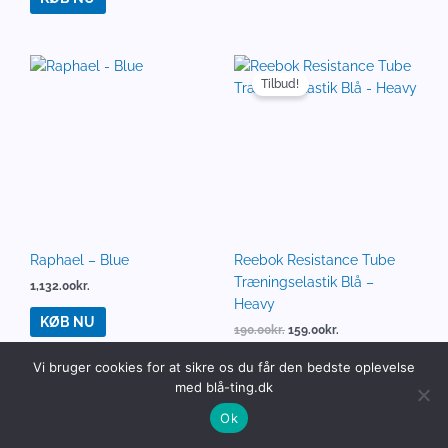
KØB NU
Resteröds 5-pak Gunnar
bomuldstrunks i blå og
grøn til herre
500.00
kr.
450.00
kr.
KØB NU
REX LONDON Køletaske
Blå Blomster
89.00
kr.
KØB NU
Vi bruger cookies for at sikre os du får den bedste oplevelse
Rhombe Color Krus med
med blå-ting.dk
Hank 33 cl blå Porcelæn
Ok
219.95
kr.