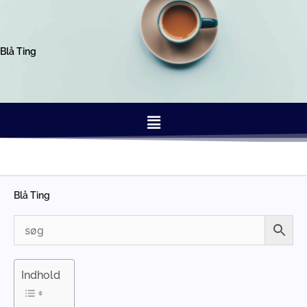
Gå
til
indholdet
Blå Ting
Menu
Blå Ting
Indhold