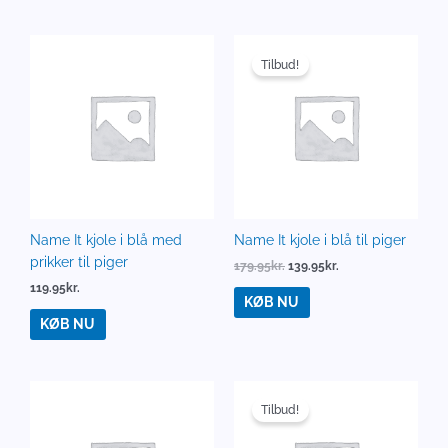
Den
Den
oprindelige
aktuelle
Tilbud!
pris
pris
var:
er:
179.95kr..
139.95kr..
Name It kjole i blå med
Name It kjole i blå til piger
prikker til piger
179.95
kr.
139.95
kr.
119.95
kr.
KØB NU
KØB NU
Den
Den
oprindelige
aktuelle
Tilbud!
pris
pris
var:
er: