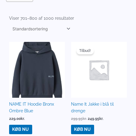
Viser 701–800 af 1000 resultater
Den
Den
oprindelige
aktuelle
Tilbud!
pris
pris
var:
er:
299.95kr..
249.95kr..
NAME IT Hoodie Bronx
Name It Jakke i blå til
Ombre Blue
drenge
229.00
kr.
299.95
kr.
249.95
kr.
KØB NU
KØB NU