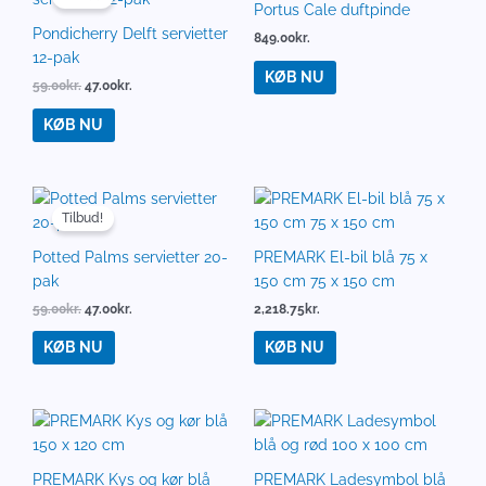
pris
pris
Portus Cale duftpinde
var:
er:
Pondicherry Delft servietter
849.00
kr.
59.00kr..
47.00kr..
12-pak
KØB NU
59.00
kr.
47.00
kr.
KØB NU
Den
Den
oprindelige
aktuelle
Tilbud!
pris
pris
var:
er:
Potted Palms servietter 20-
PREMARK El-bil blå 75 x
59.00kr..
47.00kr..
pak
150 cm 75 x 150 cm
59.00
kr.
47.00
kr.
2,218.75
kr.
KØB NU
KØB NU
PREMARK Kys og kør blå
PREMARK Ladesymbol blå