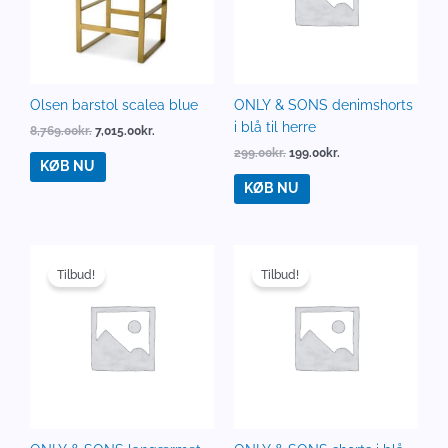
Olsen barstol scalea blue
ONLY & SONS denimshorts
i blå til herre
8,769.00
kr.
7,015.00
kr.
299.00
kr.
199.00
kr.
KØB NU
KØB NU
Den
Den
Den
Den
oprindelige
aktuelle
oprindelige
aktuelle
Tilbud!
Tilbud!
pris
pris
pris
pris
var:
er:
var:
er:
299.95kr..
269.95kr..
299.95kr..
229.95kr..