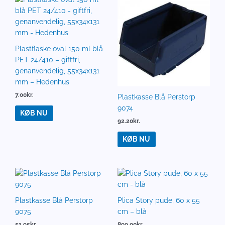
Plastflaske oval 150 ml blå
PET 24/410 – giftfri,
genanvendelig, 55x34x131
mm – Hedenhus
7.00
kr.
Plastkasse Blå Perstorp
9074
KØB NU
92.20
kr.
KØB NU
Plastkasse Blå Perstorp
Plica Story pude, 60 x 55
9075
cm – blå
51.95
kr.
899.00
kr.