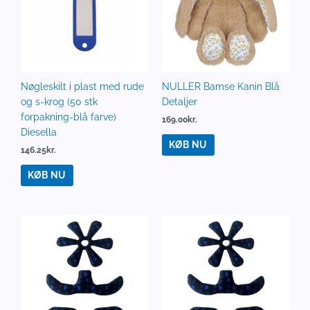
Nøgleskilt i plast med rude
NULLER Bamse Kanin Blå
og s-krog (50 stk
Detaljer
forpakning-blå farve)
169.00
kr.
Diesella
KØB NU
146.25
kr.
KØB NU