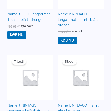
Name It LEGO langærmet
Name It NINJAGO
T-shirt i blå til drenge
langærmet T-shirt i blå til
drenge
199.95
kr.
170.00
kr.
229.95
kr.
200.00
kr.
KØB NU
KØB NU
Den
Den
Den
Den
oprindelige
aktuelle
oprindelige
aktuelle
Tilbud!
Tilbud!
pris
pris
pris
pris
var:
er:
var:
er:
259.95kr..
220.00kr..
179.95kr..
150.00kr..
Name It NINJAGO
Name It NINJAGO T-shirt i
sweatshirt i blå til drenge
blå til drenge