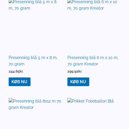
KØB NU
KØB NU
Prikket Folieballon Blå
Presenning blå 8×12 m 70
39.00
kr.
gram Kreator
KØB NU
490.22
kr.
KØB NU
Pude Folieballoner Blå
29.00
kr.
Prime Source
KØB NU
Universalrengøring blå 1
liter | Rengøring | |
37.69
kr.