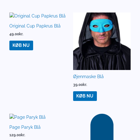
Original Cup Papkrus Blå
49.00
kr.
KØB NU
Øjenmaske Blå
39.00
kr.
KØB NU
Page Paryk Blå
129.00
kr.