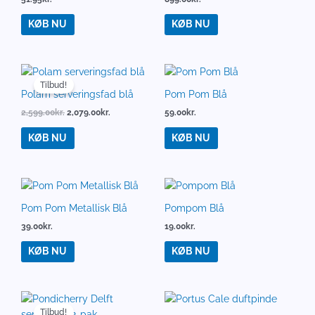
KØB NU
KØB NU
Den
Den
oprindelige
aktuelle
Tilbud!
pris
pris
Polam serveringsfad blå
Pom Pom Blå
var:
er:
2,599.00
kr.
2,079.00
kr.
59.00
kr.
2,599.00kr..
2,079.00kr..
KØB NU
KØB NU
Pom Pom Metallisk Blå
Pompom Blå
39.00
kr.
19.00
kr.
KØB NU
KØB NU
Den
Den
oprindelige
aktuelle
Tilbud!