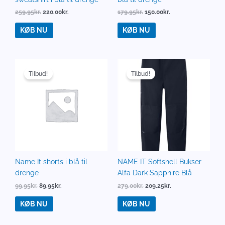
259.95
kr.
220.00
kr.
179.95
kr.
150.00
kr.
KØB NU
KØB NU
Den
Den
Den
Den
oprindelige
aktuelle
oprindelige
aktuelle
Tilbud!
Tilbud!
pris
pris
pris
pris
var:
er:
var:
er:
99.95kr..
89.95kr..
279.00kr..
209.25kr..
Name It shorts i blå til
NAME IT Softshell Bukser
drenge
Alfa Dark Sapphire Blå
99.95
kr.
89.95
kr.
279.00
kr.
209.25
kr.
KØB NU
KØB NU