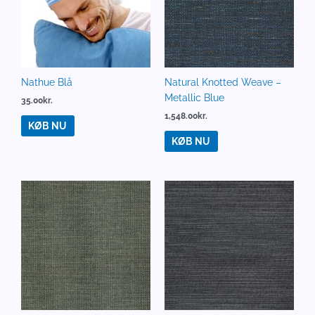
Nathue Blå
Natural Knotted Weave –
Metallic Blue
35.00
kr.
1,548.00
kr.
KØB NU
KØB NU