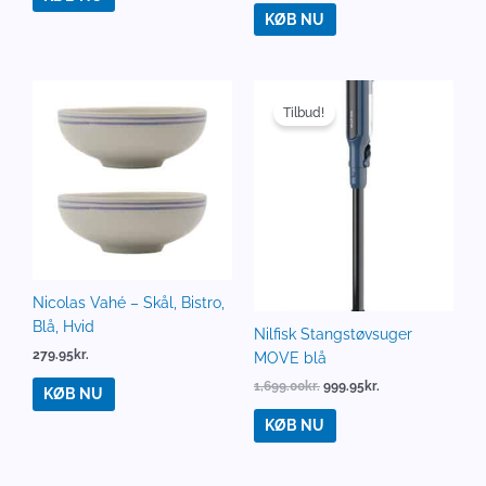
KØB NU
Den
Den
oprindelige
aktuelle
Tilbud!
pris
pris
var:
er:
1,699.00kr..
999.95kr..
Nicolas Vahé – Skål, Bistro,
Blå, Hvid
Nilfisk Stangstøvsuger
279.95
kr.
MOVE blå
1,699.00
kr.
999.95
kr.
KØB NU
KØB NU